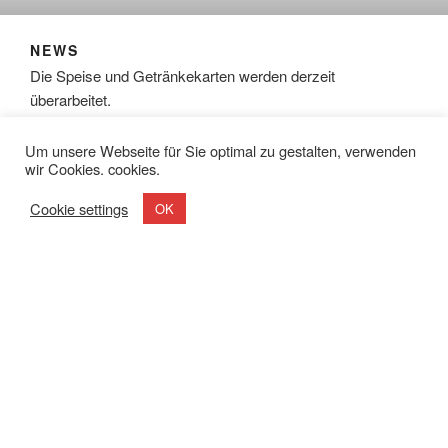
NEWS
Die Speise und Getränkekarten werden derzeit
überarbeitet.
VERÖFFENTLICHT
JULI 6, 2024
Um unsere Webseite für Sie optimal zu gestalten, verwenden
AM
wir Cookies. cookies.
Cookie settings
OK
VERÖFFENTLICHT
APRIL 22, 2024
AM
Speisekarte
Stand 05/2024