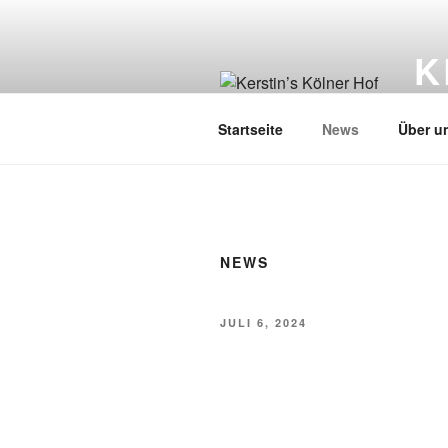
Zum
Inhalt
K
springen
Esse
Startseite
News
Über u
NEWS
VERÖFFENTLICHT
JULI 6, 2024
AM