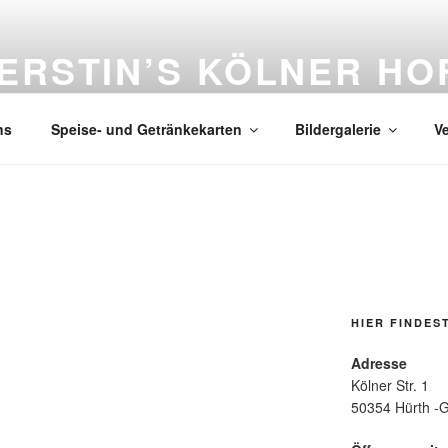
ERSTIN’S KÖLNER HO
n • Trinken • Hofgarten • Veranstaltungen
ns
Speise- und Getränkekarten
Bildergalerie
V
HIER FINDES
Adresse
Kölner Str. 1
50354 Hürth -G