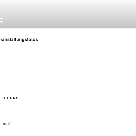
F
eranstaltungsfotos
T DU UNS
leuel