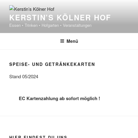
Zum
Inhalt
KERSTIN’S KÖLNER HOF
springen
Essen • Trinken • Hofgarten • Veranstaltungen
Menü
SPEISE- UND GETRÄNKEKARTEN
Stand 05/2024
EC Kartenzahlung ab sofort möglich !
HIER FINDEST DU UNS