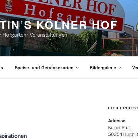
TIN’S KÖLNER HOF
 • Hofgarten • Veranstaltungen
ns
Speise- und Getränkekarten
Bildergalerie
Ve
HIER FINDES
Adresse
Kölner Str. 1
50354 Hürth -
spirationen