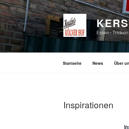
Zum
Inhalt
springen
KERS
Essen • Trinken
Startseite
News
Über u
Inspirationen
In