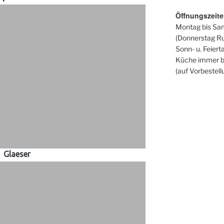
Öffnungszeit
Montag bis Sam
(Donnerstag R
Sonn- u. Feiert
Küche immer bi
(auf Vorbestell
Glaeser