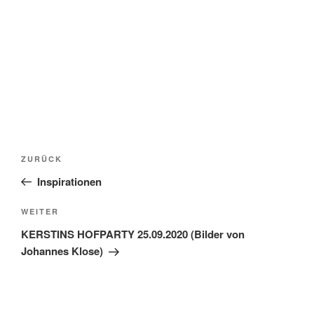
Beitragsnavigation
Vorheriger
ZURÜCK
Beitrag
Inspirationen
Nächster
WEITER
Beitrag
KERSTINS HOFPARTY 25.09.2020 (Bilder von
Johannes Klose)