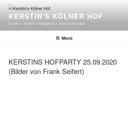
Zum
Inhalt
KERSTIN’S KÖLNER HOF
springen
Essen • Trinken • Hofgarten • Veranstaltungen
Menü
KERSTINS HOFPARTY 25.09.2020
(Bilder von Frank Seifert)