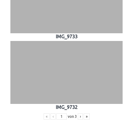
IMG_9733
IMG_9732
«
‹
von
3
›
»